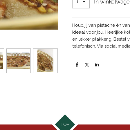
In winkelwag
Houd jij van pistache én van
ideaal voor jou. Heerlijke ko
en lekker plakkerig. Bestel 
telefonisch. Via social med
D
D
S
e
e
h
l
e
a
e
l
r
n
e
TOP