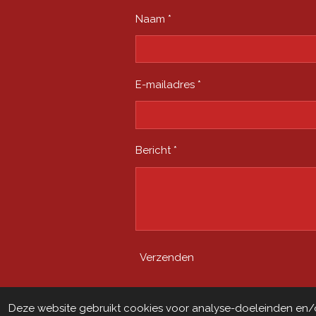
Naam *
E-mailadres *
Bericht *
Verzenden
© 2019 - 2024 Afghaanse Lekkernije
Deze website gebruikt cookies voor analyse-doeleinden en/of