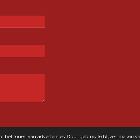
n
 het tonen van advertenties. Door gebruik te blijven maken va