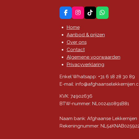
F
I
T
W
a
n
i
h
c
s
k
a
Home
e
t
T
t
Aanbod & prijzen
b
a
o
s
Over ons
o
g
k
A
o
r
p
Contact
k
a
p
Algemene voorwaarden
m
Privacyverklaring
Enkel Whatsapp: +31 6 18 28 30 89
​E-mail: info@afghaanselekkernijen
KVK: 74902636
BTW-nummer: NL002410891B81
Naam bank: Afghaanse Lekkernijen
Rekeningnummer: NL54KNAB02592