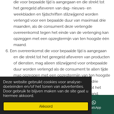
die voor bepaalde tijd is aangegaan en die strekt tot
het geregeld afleveren van dag- nieuws- en
weekbladen en tijdschriften stilzwijgend worden
verlengd voor een bepaalde duur van maximaal drie
maanden, als de consument deze verlengde
overeenkomst tegen het einde van de verlenging kan
opzeggen met een opzegtermijn van ten hoogste één
maand.
Een overeenkomst die voor bepaalde tijd is aangegaan
en die strekt tot het geregeld afleveren van producten
of diensten, mag alleen stilzwijgend voor onbepaalde
duur worden verlengd als de consument te allen tijde
mag opzeggen met een opzegtermijn van ten hoogste
één maand. De opzegtermijn is ten hoogste drie
Deze website gebruikt cookies voor analyse-
doeleinden en/of het tonen van advertenties.
maanden in geval de overeenkomst strekt tot het
Door gebruik te blijven maken van de site gaat u
geregeld, maar minder dan eenmaal per maand,
hiermee akkoord.
afleveren van dag-, nieuws- en weekbladen en
tijdschriften.
Akkoord
E-mailadres
Instagram
WhatsApp
Een overeenkomst met beperkte duur tot het geregeld